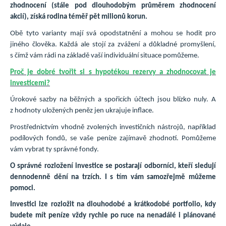
zhodnocení (stále pod dlouhodobým průměrem zhodnocení
akcií), získá rodina téměř pět milionů korun.
Obě tyto varianty mají svá opodstatnění a mohou se hodit pro
jiného člověka. Každá ale stojí za zvážení a důkladné promyšlení,
s čímž vám rádi na základě vaší individuální situace pomůžeme.
Proč je dobré tvořit si s hypotékou rezervy a zhodnocovat je
investicemi?
Úrokové sazby na běžných a spořicích účtech jsou blízko nuly. A
z hodnoty uložených peněz jen ukrajuje inflace.
Prostřednictvím vhodně zvolených investičních nástrojů, například
podílových fondů, se vaše peníze zajímavě zhodnotí. Pomůžeme
vám vybrat ty správné fondy.
O správné rozložení investice se postarají odborníci, kteří sledují
dennodenně dění na trzích. I s tím vám samozřejmě můžeme
pomoci.
Investici lze rozložit na dlouhodobé a krátkodobé portfolio, kdy
budete mít peníze vždy rychle po ruce na nenadálé i plánované