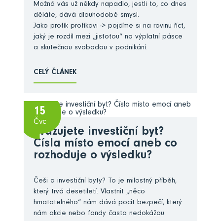
Možná vás už někdy napadlo, jestli to, co dnes
děláte, dává dlouhodobě smysl.
Jako profík profíkovi -> pojďme si na rovinu říct,
jaký je rozdíl mezi „jistotou“ na výplatní pásce
a skutečnou svobodou v podnikání.
CELÝ ČLÁNEK
15
Čvc
Zvažujete investiční byt?
Čísla místo emocí aneb co
rozhoduje o výsledku?
Češi a investiční byty? To je milostný příběh,
který trvá desetiletí. Vlastnit „něco
hmatatelného“ nám dává pocit bezpečí, který
nám akcie nebo fondy často nedokážou