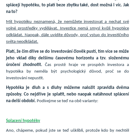
splácejí hypotéku, to platí beze zbytku také, dost možná i víc. Jak
na to?
Mít hypotéku neznamená, že nemůžete investovat a nechat své
volné prostředky vydělávat. Investice nemá smysl kvůli hypotéce
odkládat. Naopak, dále uvidíte důvody, proč vstup do investičního
světa neodkládat.
Platí, že čím dříve se do investování člověk pustí, tím více se může
jeho vklad díky delšímu časovému horizontu a tzv. složenému
úročení zhodnotit.
Čas prostě hraje ve prospěch investora a
hypotéka by neměla být psychologický důvod, proč se do
investování nepustit.
Hypotéka je dluh a s dluhy můžeme naložit zpravidla dvěma
způsoby. Co nejdříve je splatit, nebo naopak natáhnout splácení
na delší období.
Podívejme se teď na obě varianty:
Splacení hypotéky
Ano, chápeme, pokud jste se teď ušklíbli, protože kdo by nechtěl