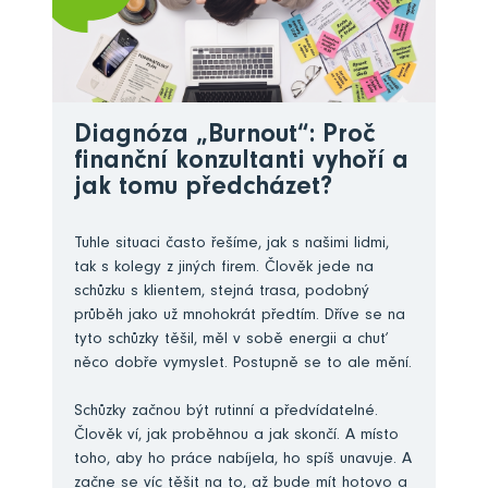
Diagnóza „Burnout“: Proč
finanční konzultanti vyhoří a
jak tomu předcházet?
Tuhle situaci často řešíme, jak s našimi lidmi,
tak s kolegy z jiných firem. Člověk jede na
schůzku s klientem, stejná trasa, podobný
průběh jako už mnohokrát předtím. Dříve se na
tyto schůzky těšil, měl v sobě energii a chuť
něco dobře vymyslet. Postupně se to ale mění.
Schůzky začnou být rutinní a předvídatelné.
Člověk ví, jak proběhnou a jak skončí. A místo
toho, aby ho práce nabíjela, ho spíš unavuje. A
začne se víc těšit na to, až bude mít hotovo a