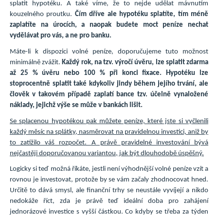
splatit hypotéku. A také víme, že to nejde udělat mávnutím
kouzelného proutku.
Čím dříve ale hypotéku splatíte, tím méně
zaplatíte na úrocích, a naopak budete moct peníze nechat
vydělávat pro vás, a ne pro banku.
Máte-li k dispozici volné peníze, doporučujeme tuto možnost
minimálně zvážit.
Každý rok, na tzv. výročí úvěru, lze splatit zdarma
až 25 % úvěru nebo 100 % při konci fixace. Hypotéku lze
stoprocentně splatit také kdykoliv jindy během jejího trvání, ale
člověk v takovém případě zaplatí bance tzv. účelně vynaložené
náklady, jejichž výše se může v bankách lišit.
Se splacenou hypotékou pak můžete peníze, které jste si vyčlenili
každý měsíc na splátky, nasměrovat na pravidelnou investici, aniž by
to zatížilo váš rozpočet. A právě pravidelné investování bývá
nejčastěji doporučovanou variantou, jak být dlouhodobě úspěšný.
Logicky si teď možná říkáte, jestli není výhodnější volné peníze vzít a
rovnou je investovat, protože by se vám začaly zhodnocovat hned.
Určitě to dává smysl, ale finanční trhy se neustále vyvíjejí a nikdo
nedokáže říct, zda je právě teď ideální doba pro zahájení
jednorázové investice s vyšší částkou. Co kdyby se třeba za týden