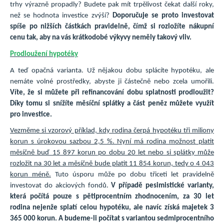
trhy výrazně propadly? Budete pak mít trpělivost čekat další roky,
než se hodnota investice zvýší?
Doporučuje se proto investovat
spíše po nižších částkách pravidelně, čímž si rozložíte nákupní
cenu tak, aby na vás krátkodobé výkyvy neměly takový vliv.
Prodloužení hypotéky
A teď opačná varianta. Už nějakou dobu splácíte hypotéku, ale
nemáte volné prostředky, abyste ji částečně nebo zcela umořili.
Víte, že si můžete při refinancování dobu splatnosti prodloužit?
Díky tomu si snížíte měsíční splátky a část peněz můžete využít
pro investice.
Vezměme si vzorový příklad, kdy rodina čerpá hypotéku tři miliony
korun s úrokovou sazbou 2,5 %. Nyní má rodina možnost platit
měsíčně buď 15 897 korun po dobu 20 let nebo si splátky může
rozložit na 30 let a měsíčně bude platit 11 854 korun, tedy o 4 043
korun méně.
Tuto úsporu může po dobu třiceti let pravidelně
investovat do akciových fondů.
V případě pesimistické varianty,
která počítá pouze s pětiprocentním zhodnocením, za 30 let
rodina nejenže splatí celou hypotéku, ale navíc získá majetek 3
365 000 korun. A budeme-li počítat s variantou sedmiprocentního