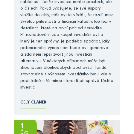
nabídnout. Jenže investice není o pocitech, ale
o číslech. Pokud uvažujete, že své úspory
vložíte do cihly, měli byste vědět, že rozdíl mezi
skvělou příležitostí a finanční katastrofou leží v
detailech, které na první pohled neuvidíte.
Při rozhodování, zda koupit investiční byt a
který je ten správný, je potřeba spočítat, jaký
potencionální výnos nám bude byt generovat
a zda není lepší zvolit jinou investiční
alternativu. V některých případech může být
zhodnocení dlouhodobých podílových fondů
srovnatelné s výnosem investičního bytu, ale s
podstatně nižší mírou starostí při správě těchto
investic.
CELÝ ČLÁNEK
1
Čvc