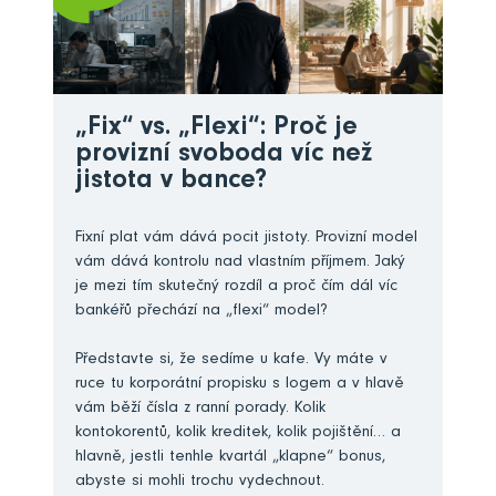
„Fix“ vs. „Flexi“: Proč je
provizní svoboda víc než
jistota v bance?
Fixní plat vám dává pocit jistoty. Provizní model
vám dává kontrolu nad vlastním příjmem. Jaký
je mezi tím skutečný rozdíl a proč čím dál víc
bankéřů přechází na „flexi“ model?
Představte si, že sedíme u kafe. Vy máte v
ruce tu korporátní propisku s logem a v hlavě
vám běží čísla z ranní porady. Kolik
kontokorentů, kolik kreditek, kolik pojištění… a
hlavně, jestli tenhle kvartál „klapne“ bonus,
abyste si mohli trochu vydechnout.