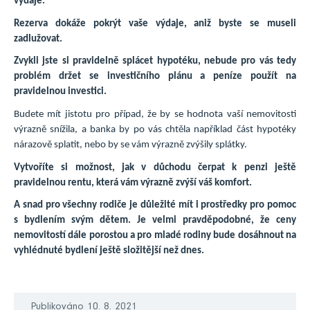
výdaje.
Rezerva dokáže pokrýt vaše výdaje, aniž byste se museli
zadlužovat.
Zvykli jste si pravidelně splácet hypotéku, nebude pro vás tedy
problém držet se investičního plánu a peníze použít na
pravidelnou investici.
Budete mít jistotu pro případ, že by se hodnota vaší nemovitosti
výrazně snížila, a banka by po vás chtěla například část hypotéky
nárazově splatit, nebo by se vám výrazně zvýšily splátky.
Vytvoříte si možnost, jak v důchodu čerpat k penzi ještě
pravidelnou rentu, která vám výrazně zvýší váš komfort.
A snad pro všechny rodiče je důležité mít i prostředky pro pomoc
s bydlením svým dětem. Je velmi pravděpodobné, že ceny
nemovitostí dále porostou a pro mladé rodiny bude dosáhnout na
vyhlédnuté bydlení ještě složitější než dnes.
Publikováno 10. 8. 2021