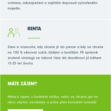
ochrana, zabezpečení a zajištění doposud vytvořeného
majetku.
RENTA
Sami si stanovíte, kdy chcete jít do penze a kdy se chcete
na 100 % věnovat sobě, blízkým a koníčkům. Při správně
zvolené strategii se takové fáze dá dosáhnout již během
15-25 let života.
MÁTE ZÁJEM?
Máte-li zájem o konkrétní službu, nebo se chcete jen na
něco zeptat, neváhejte a pište přes kontaktní formulář.