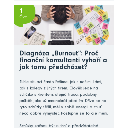
1
Čvc
Diagnóza „Burnout“: Proč
finanční konzultanti vyhoří a
jak tomu předcházet?
Tuhle situaci často řešíme, jak s našimi lidmi,
tak s kolegy z jiných firem. Člověk jede na
schůzku s klientem, stejná trasa, podobný
průběh jako už mnohokrát předtím. Dříve se na
tyto schůzky těšil, měl v sobě energii a chuť
něco dobře vymyslet. Postupně se to ale mění.
Schůzky začnou být rutinní a předvídatelné.