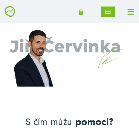
S čím můžu
pomoci?