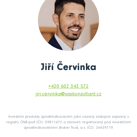
Jiří Červinka
+420 602 343 572
jiri.cervinka@vaskonzultant.cz
Investiční produkty zprostředkovávám jako vázaný zástupce zapsaný v
registru ČNB pod IČO: 09811672 a zároveň registrovaný pod investičním
zprostředkovatelem Broker Trust, a.s. IČO: 26439719.