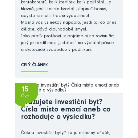
kontokorentů, kolik kreditek, kolik pojištění… a
hlavně, jestli tenhle kvartál „klapne“ bonus,
abyste si mohli trochu vydechnout.
Možná vás už někdy napadlo, jestli to, co dnes
děláte, dává dlouhodobě smysl.
Jako profík profíkovi -> pojďme si na rovinu říct,
jaký je rozdíl mezi „jistotou“ na výplatní pásce
a skutečnou svobodou v podnikání.
CELÝ ČLÁNEK
15
Čvc
Zvažujete investiční byt?
Čísla místo emocí aneb co
rozhoduje o výsledku?
Češi a investiční byty? To je milostný příběh,