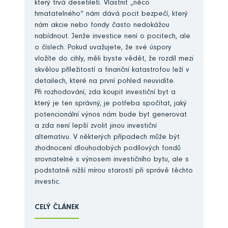
který trvá desetiletí. Vlastnit „něco
hmatatelného“ nám dává pocit bezpečí, který
nám akcie nebo fondy často nedokážou
nabídnout. Jenže investice není o pocitech, ale
o číslech. Pokud uvažujete, že své úspory
vložíte do cihly, měli byste vědět, že rozdíl mezi
skvělou příležitostí a finanční katastrofou leží v
detailech, které na první pohled neuvidíte.
Při rozhodování, zda koupit investiční byt a
který je ten správný, je potřeba spočítat, jaký
potencionální výnos nám bude byt generovat
a zda není lepší zvolit jinou investiční
alternativu. V některých případech může být
zhodnocení dlouhodobých podílových fondů
srovnatelné s výnosem investičního bytu, ale s
podstatně nižší mírou starostí při správě těchto
investic.
CELÝ ČLÁNEK