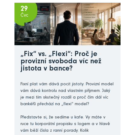
29
Čvc
„Fix“ vs. „Flexi“: Proč je
provizní svoboda víc než
jistota v bance?
Fixní plat vám dává pocit jistoty. Provizní model
vám dává kontrolu nad vlastním příjmem. Jaký
je mezi tím skutečný rozdíl a proč čím dál víc
bankéřů přechází na „flexi“ model?
Představte si, že sedíme u kafe. Vy máte v
ruce tu korporátní propisku s logem a v hlavě
vám běží čísla z ranní porady. Kolik