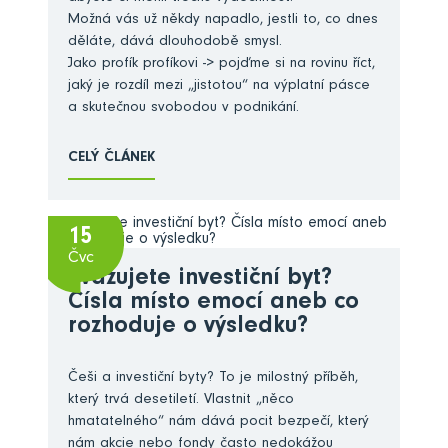
Možná vás už někdy napadlo, jestli to, co dnes
děláte, dává dlouhodobě smysl.
Jako profík profíkovi -> pojďme si na rovinu říct,
jaký je rozdíl mezi „jistotou“ na výplatní pásce
a skutečnou svobodou v podnikání.
CELÝ ČLÁNEK
15
Čvc
Zvažujete investiční byt?
Čísla místo emocí aneb co
rozhoduje o výsledku?
Češi a investiční byty? To je milostný příběh,
který trvá desetiletí. Vlastnit „něco
hmatatelného“ nám dává pocit bezpečí, který
nám akcie nebo fondy často nedokážou