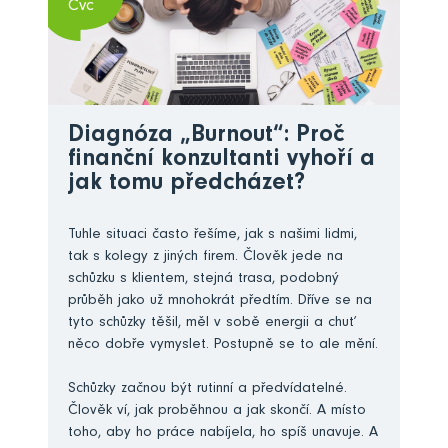
Čvc
Diagnóza „Burnout“: Proč
finanční konzultanti vyhoří a
jak tomu předcházet?
Tuhle situaci často řešíme, jak s našimi lidmi,
tak s kolegy z jiných firem. Člověk jede na
schůzku s klientem, stejná trasa, podobný
průběh jako už mnohokrát předtím. Dříve se na
tyto schůzky těšil, měl v sobě energii a chuť
něco dobře vymyslet. Postupně se to ale mění.
Schůzky začnou být rutinní a předvídatelné.
Člověk ví, jak proběhnou a jak skončí. A místo
toho, aby ho práce nabíjela, ho spíš unavuje. A