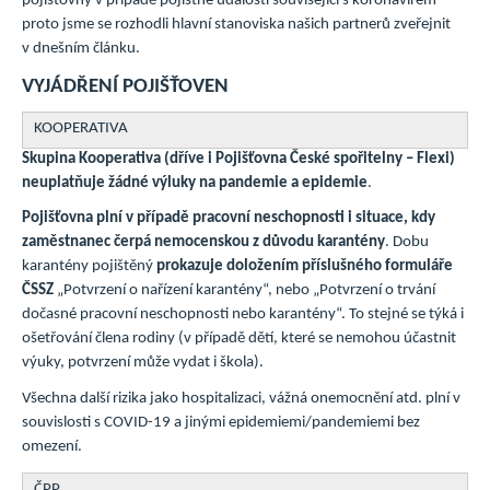
pojišťovny v případě pojistné události související s koronavirem -
proto jsme se rozhodli hlavní stanoviska našich partnerů zveřejnit
v dnešním článku.
VYJÁDŘENÍ POJIŠŤOVEN
KOOPERATIVA
Skupina Kooperativa (dříve i Pojišťovna České spořitelny – Flexi)
neuplatňuje žádné výluky na pandemie a epidemie
.
Pojišťovna
plní v případě pracovní neschopnosti i situace, kdy
zaměstnanec čerpá nemocenskou z důvodu karantény
. Dobu
karantény pojištěný
prokazuje doložením příslušného formuláře
ČSSZ
„Potvrzení o nařízení karantény“, nebo „Potvrzení o trvání
dočasné pracovní neschopnosti nebo karantény“. To stejné se týká i
ošetřování člena rodiny (v případě dětí, které se nemohou účastnit
výuky, potvrzení může vydat i škola).
Všechna další rizika jako hospitalizaci, vážná onemocnění atd. plní v
souvislosti s COVID-19 a jinými epidemiemi/pandemiemi bez
omezení.
ČPP