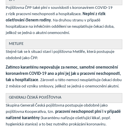
Pojišťovna ČPP také plní v souvislosti s koronavirem COVID-19
z rizik pracovní neschopnosti a hospitalizace.
Neplní z rizik
ošetřování členem rodiny
. Na druhou stranu v případě
hospitalizace na infekčním oddělení se neuplatňuje čekací doba,
jelikož se jedná o akutní onemocnění.
METLIFE
Stejně tak se k situaci staví i pojišťovna Metlife, která postupuje
obdobně jako ČPP.
Zatímco karanténu nepovažuje za nemoc, samotné onemocnění
koronavirem COVID-19 ano a plní jej jak u pracovní neschopnosti,
tak u hospitalizace
. Zároveň u této nemoci neuplatňuje čekací dobu
2 měsíce od vzniku smlouvy, jelikož se jedná o onemocnění akutní.
GENERALI ČESKÁ POJIŠŤOVNA
Skupina Generali Česká pojišťovna postupuje obdobně jako
pojišťovna Kooperativa, tzn.
pracovní neschopnost plní i v případě
nařízené karantény
(karanténu nařizuje ošetřující lékař, popř.
hygienická stanice) a to bez nutného prokázání koronaviru.