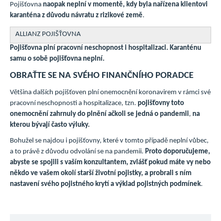
Pojišťovna
naopak neplní v momentě, kdy byla nařízena klientovi
karanténa z důvodu návratu z rizikové země
.
ALLIANZ POJIŠŤOVNA
Pojišťovna plní pracovní neschopnost i hospitalizaci. Karanténu
samu o sobě pojišťovna neplní.
OBRAŤTE SE NA SVÉHO FINANČNÍHO PORADCE
Většina dalších pojišťoven plní onemocnění koronavirem v rámci své
pracovní neschopnosti a hospitalizace, tzn.
pojišťovny toto
onemocnění zahrnuly do plnění ačkoli se jedná o pandemii
,
na
kterou bývají často výluky.
Bohužel se najdou i pojišťovny, které v tomto případě neplní vůbec,
a to právě z důvodu odvolání se na pandemii.
Proto doporučujeme,
abyste se spojili s vaším konzultantem, zvlášť pokud máte vy nebo
někdo ve vašem okolí starší životní pojistky, a probrali s ním
nastavení svého pojistného krytí a výklad pojistných podmínek
.