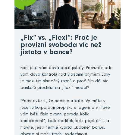
„Fix“ vs. „Flexi“: Proč je
provizní svoboda víc než
jistota v bance?
Fixní plat vám dává pocit jistoty. Provizní model
vám dává kontrolu nad vlastním příjmem. Jaký
je mezi tím skutečný rozdíl a proč čím dál víc
bankéřů přechází na „flexi“ model?
Představte si, že sedíme u kafe. Vy máte v
ruce tu korporátní propisku s logem a v hlavě
vám běží čísla z ranní porady. Kolik
kontokorentů, kolik kreditek, kolik pojištění… a
hlavně, jestli tenhle kvartál „klapne“ bonus,
abyste si mohli trochu vydechnout.