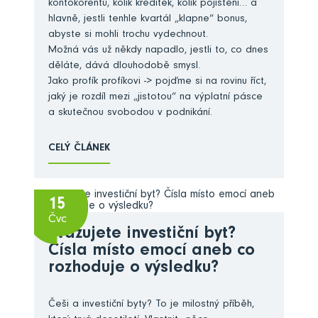
kontokorentů, kolik kreditek, kolik pojištění… a
hlavně, jestli tenhle kvartál „klapne“ bonus,
abyste si mohli trochu vydechnout.
Možná vás už někdy napadlo, jestli to, co dnes
děláte, dává dlouhodobě smysl.
Jako profík profíkovi -> pojďme si na rovinu říct,
jaký je rozdíl mezi „jistotou“ na výplatní pásce
a skutečnou svobodou v podnikání.
CELÝ ČLÁNEK
15
Čvc
Zvažujete investiční byt?
Čísla místo emocí aneb co
rozhoduje o výsledku?
Češi a investiční byty? To je milostný příběh,