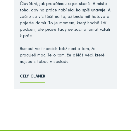
Člověk ví, jak proběhnou a jak skončí. A místo
toho, aby ho práce nabíjela, ho spíš unavuje. A
začne se víc těšit na to, až bude mít hotovo a
pojede domů. To je moment, který hodně lidí
podcení, ale právě tady se začíná lámat vztah
k práci.
Burnout ve financích totiž není o tom, že
pracuješ moc. Je o tom, že děláš věci, které
nejsou s tebou v souladu.
CELÝ ČLÁNEK