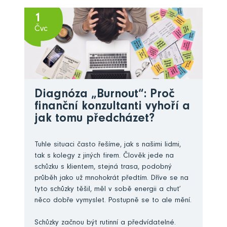
1
Čvc
Diagnóza „Burnout“: Proč
finanční konzultanti vyhoří a
jak tomu předcházet?
Tuhle situaci často řešíme, jak s našimi lidmi,
tak s kolegy z jiných firem. Člověk jede na
schůzku s klientem, stejná trasa, podobný
průběh jako už mnohokrát předtím. Dříve se na
tyto schůzky těšil, měl v sobě energii a chuť
něco dobře vymyslet. Postupně se to ale mění.
Schůzky začnou být rutinní a předvídatelné.