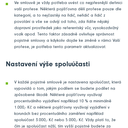
Ve smlouvě je vždy potřeba uvést co nejpřesnější definici
vaší profese. Některá pojišťovna dělí profese pouze dle
kategorií, a to nejčastěji na řidič, neřidič a řidič z
povolání a vše se odvíjí od toho, zda řídíte nějaký
dopravní prostředek jako referentský vůz, vysokozdvižný
vozík apod. Tento faktor zásadně ovlivňuje správnost
pojistné smlouvy a kdykoliv dojde ke změně v rámci Vaší
profese, je potřeba tento parametr aktualizovat.
Nastavení výše spoluúčasti
V každé pojistné smlouvě je nastavena spoluúčast, která
vypovídá o tom, jakým podílem se budete podílet na
způsobené škodě. Některé pojišťovny využívají
procentuálního vyjádření například 10 % a minimálně
1.000,- Kč a některé pojišťovny využívají vyjádření v
korunách bez procentuálního zaměření například
spoluúčast 3.000,- Kč nebo 5.000,- Kč. Vždy platí to, že
čím je spoluúčast nižší, tím vyšší pojistné budete za