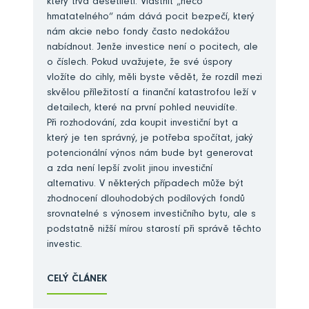
který trvá desetiletí. Vlastnit „něco
hmatatelného“ nám dává pocit bezpečí, který
nám akcie nebo fondy často nedokážou
nabídnout. Jenže investice není o pocitech, ale
o číslech. Pokud uvažujete, že své úspory
vložíte do cihly, měli byste vědět, že rozdíl mezi
skvělou příležitostí a finanční katastrofou leží v
detailech, které na první pohled neuvidíte.
Při rozhodování, zda koupit investiční byt a
který je ten správný, je potřeba spočítat, jaký
potencionální výnos nám bude byt generovat
a zda není lepší zvolit jinou investiční
alternativu. V některých případech může být
zhodnocení dlouhodobých podílových fondů
srovnatelné s výnosem investičního bytu, ale s
podstatně nižší mírou starostí při správě těchto
investic.
CELÝ ČLÁNEK