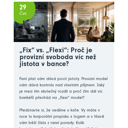
29
Čvc
„Fix“ vs. „Flexi“: Proč je
provizní svoboda víc než
jistota v bance?
Fixní plat vám dává pocit jistoty. Provizní model
vám dává kontrolu nad vlastním příjmem. Jaký
je mezi tím skutečný rozdíl a proč čím dál víc
bankéřů přechází na „flexi“ model?
Představte si, že sedíme u kafe. Vy máte v
ruce tu korporátní propisku s logem a v hlavě
vám běží čísla z ranní porady. Kolik