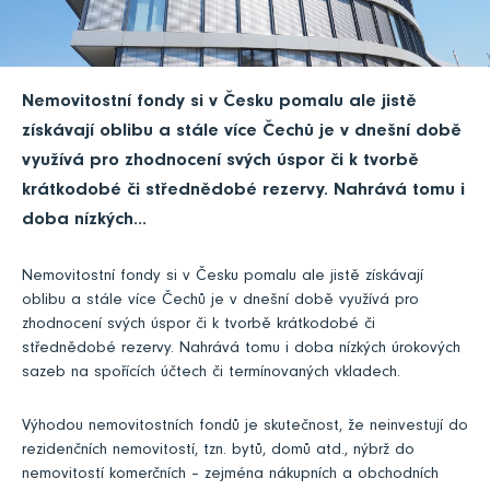
Nemovitostní fondy si v Česku pomalu ale jistě
získávají oblibu a stále více Čechů je v dnešní době
využívá pro zhodnocení svých úspor či k tvorbě
krátkodobé či střednědobé rezervy. Nahrává tomu i
doba nízkých...
Nemovitostní fondy si v Česku pomalu ale jistě získávají
oblibu a stále více Čechů je v dnešní době využívá pro
zhodnocení svých úspor či k tvorbě krátkodobé či
střednědobé rezervy. Nahrává tomu i doba nízkých úrokových
sazeb na spořících účtech či termínovaných vkladech.
Výhodou nemovitostních fondů je skutečnost, že neinvestují do
rezidenčních nemovitostí, tzn. bytů, domů atd., nýbrž do
nemovitostí komerčních – zejména nákupních a obchodních