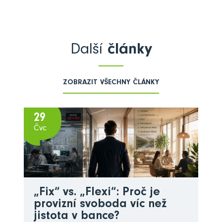
Další
články
ZOBRAZIT VŠECHNY ČLÁNKY
29
Čvc
„Fix“ vs. „Flexi“: Proč je
provizní svoboda víc než
jistota v bance?