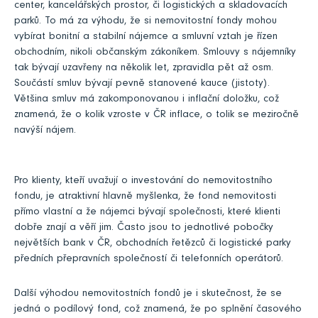
center, kancelářských prostor, či logistických a skladovacích
parků. To má za výhodu, že si nemovitostní fondy mohou
vybírat bonitní a stabilní nájemce a smluvní vztah je řízen
obchodním, nikoli občanským zákoníkem. Smlouvy s nájemníky
tak bývají uzavřeny na několik let, zpravidla pět až osm.
Součástí smluv bývají pevně stanovené kauce (jistoty).
Většina smluv má zakomponovanou i inflační doložku, což
znamená, že o kolik vzroste v ČR inflace, o tolik se meziročně
navýší nájem.
Pro klienty, kteří uvažují o investování do nemovitostního
fondu, je atraktivní hlavně myšlenka, že fond nemovitosti
přímo vlastní a že nájemci bývají společnosti, které klienti
dobře znají a věří jim. Často jsou to jednotlivé pobočky
největších bank v ČR, obchodních řetězců či logistické parky
předních přepravních společností či telefonních operátorů.
Další výhodou nemovitostních fondů je i skutečnost, že se
jedná o podílový fond, což znamená, že po splnění časového