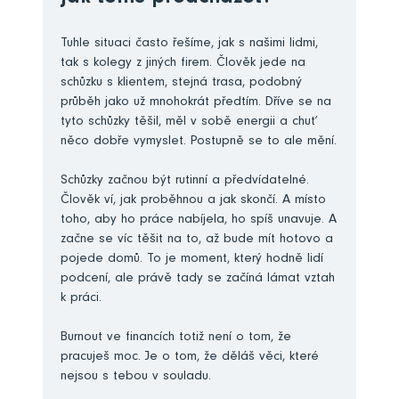
Tuhle situaci často řešíme, jak s našimi lidmi,
tak s kolegy z jiných firem. Člověk jede na
schůzku s klientem, stejná trasa, podobný
průběh jako už mnohokrát předtím. Dříve se na
tyto schůzky těšil, měl v sobě energii a chuť
něco dobře vymyslet. Postupně se to ale mění.
Schůzky začnou být rutinní a předvídatelné.
Člověk ví, jak proběhnou a jak skončí. A místo
toho, aby ho práce nabíjela, ho spíš unavuje. A
začne se víc těšit na to, až bude mít hotovo a
pojede domů. To je moment, který hodně lidí
podcení, ale právě tady se začíná lámat vztah
k práci.
Burnout ve financích totiž není o tom, že
pracuješ moc. Je o tom, že děláš věci, které
nejsou s tebou v souladu.