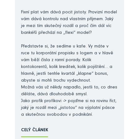
Fixní plat vám dává pocit jistoty. Provizní model
vám dává kontrolu nad vlastním příjmem. Jaký
je mezi tím skutečný rozdíl a proč čím dál víc
bankéřů přechází na „flexi“ model?
Představte si, že sedíme u kafe. Vy máte v
ruce tu korporátní propisku s logem a v hlavě
vám běží čísla z ranní porady. Kolik
kontokorentů, kolik kreditek, kolik pojištění… a
hlavně, jestli tenhle kvartál „klapne“ bonus,
abyste si mohli trochu vydechnout.
Možná vás už někdy napadlo, jestli to, co dnes
děláte, dává dlouhodobě smysl.
Jako profík profíkovi -> pojďme si na rovinu říct,
jaký je rozdíl mezi „jistotou“ na výplatní pásce
a skutečnou svobodou v podnikání.
CELÝ ČLÁNEK