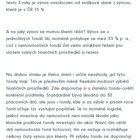
testu 3 roky je výnos osvobozen od srážkové daně z výnosu,
která je v ČR 15 %.
A na jaký výnos se mohou klienti těšit? Výnos se u
jednotlivých fondů liší, nicméně pohybuje se mezi 3-5 % p. a.,
což z nemovitostních fondů činí velmi atraktivní řešení pro
uložení volných finančních prostředků a rezerv.
Na druhou stranu je třeba zmínit i určité nevýhody, jež tyto
fondy mají. Tím je především méně flexibilní možnost výběrů
finančních prostředků. Zde doporučuji si u daného fondu ověřit
konkrétní podmínky. Standardně bývá likvidita do 30
pracovních dnů, ale jsou i fondy, kde si za výběr v prvním roce
fond účtuje tzv. výstupní poplatek. Je to nicméně logické,
jelikož investice do nemovitostí není natolik likvidní jako
klasické podílové fondy investující do akcií. Navíc čím větší
drží nemovitostní fond hotovost, tím se snižuje a rozmělňuje
celkový čistý výnos pro klienty. Při výběru fondu se doporučuji