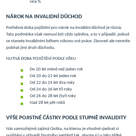
více %
NÁROK NA INVALIDNÍ DŮCHOD
Potřebná doba pojištění pro nárok na invalidní důchod je různá.
Tato podmínka však nemusí být vždy splněna, a to v případě, pokud
se stanete invalidními během výkonu své práce. Zároveň ale nesmíte
pobírat jiný druh důchodu.
NUTNÁ DOBA POJIŠTĚNÍ PODLE VĚKU
Do 20 let méně než jeden rok
Od 20 do 22 let jeden rok
Od 22 do 24 let dva roky
Od 24 do 26 let tři roky
Od 26 do 28 let čtyři roky
Nad 28 let pět roků
VÝŠE POJISTNÉ ČÁSTKY PODLE STUPNĚ INVALIDITY
Nás samozřejmě zajímá částka, na kterou je vhodné sjednat si
pojištění v případě životního neštěstí tak, abyste si i v této těžké