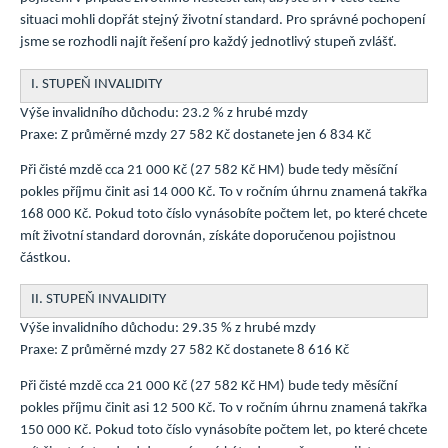
situaci mohli dopřát stejný životní standard. Pro správné pochopení
jsme se rozhodli najít řešení pro každý jednotlivý stupeň zvlášť.
I. STUPEŇ INVALIDITY
Výše invalidního důchodu: 23.2 % z hrubé mzdy
Praxe: Z průměrné mzdy 27 582 Kč dostanete jen 6 834 Kč
Při čisté mzdě cca 21 000 Kč (27 582 Kč HM) bude tedy měsíční
pokles příjmu činit asi 14 000 Kč. To v ročním úhrnu znamená takřka
168 000 Kč. Pokud toto číslo vynásobíte počtem let, po které chcete
mít životní standard dorovnán, získáte doporučenou pojistnou
částkou.
II. STUPEŇ INVALIDITY
Výše invalidního důchodu: 29.35 % z hrubé mzdy
Praxe: Z průměrné mzdy 27 582 Kč dostanete 8 616 Kč
Při čisté mzdě cca 21 000 Kč (27 582 Kč HM) bude tedy měsíční
pokles příjmu činit asi 12 500 Kč. To v ročním úhrnu znamená takřka
150 000 Kč. Pokud toto číslo vynásobíte počtem let, po které chcete