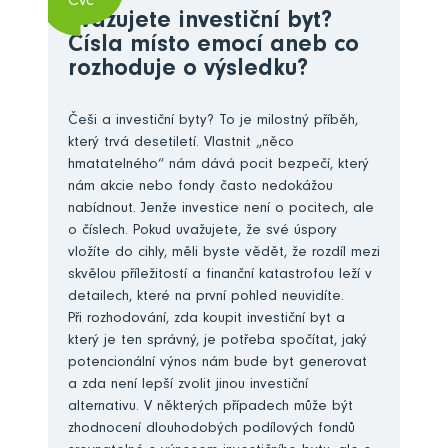
Čvc
Zvažujete investiční byt?
Čísla místo emocí aneb co
rozhoduje o výsledku?
Češi a investiční byty? To je milostný příběh,
který trvá desetiletí. Vlastnit „něco
hmatatelného“ nám dává pocit bezpečí, který
nám akcie nebo fondy často nedokážou
nabídnout. Jenže investice není o pocitech, ale
o číslech. Pokud uvažujete, že své úspory
vložíte do cihly, měli byste vědět, že rozdíl mezi
skvělou příležitostí a finanční katastrofou leží v
detailech, které na první pohled neuvidíte.
Při rozhodování, zda koupit investiční byt a
který je ten správný, je potřeba spočítat, jaký
potencionální výnos nám bude byt generovat
a zda není lepší zvolit jinou investiční
alternativu. V některých případech může být
zhodnocení dlouhodobých podílových fondů