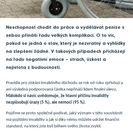
Neschopnost chodit do práce a vydělávat peníze s
sebou přináší řadu velkých komplikací. O to víc,
pokud se jedná o stav, který je nezvratný a vyhlídky
na zlepšení žádné. V takových případech přicházejí
na řadu negativní emoce – strach, úzkost a
nejistota z budoucnosti.
Pravidla pro získání invalidního důchodu se rok od roku zpřísňují a
ani výsledná podporovaná částka nepřináší lidem finální úlevu.
Málokdo si navíc uvědomuje, že hlavní příčinu invalidity
nezpůsobují úrazy (5 %), ale nemoci (95 %).
Pojďme se proto společně podívat, jaký význam v této souvislosti
má pojištění invalidity a jak si díky němu můžete udržet finanční
standard, na který jste byli během svého života zvyklí.