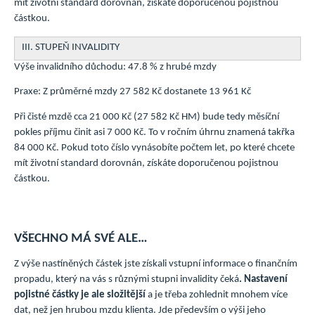
mít životní standard dorovnán, získáte doporučenou pojistnou
částkou.
III. STUPEŇ INVALIDITY
Výše invalidního důchodu: 47.8 % z hrubé mzdy
Praxe: Z průměrné mzdy 27 582 Kč dostanete 13 961 Kč
Při čisté mzdě cca 21 000 Kč (27 582 Kč HM) bude tedy měsíční
pokles příjmu činit asi 7 000 Kč. To v ročním úhrnu znamená takřka
84 000 Kč. Pokud toto číslo vynásobíte počtem let, po které chcete
mít životní standard dorovnán, získáte doporučenou pojistnou
částkou.
VŠECHNO MÁ SVÉ ALE…
Z výše nastíněných částek jste získali vstupní informace o finančním
propadu, který na vás s různými stupni invalidity čeká
. Nastavení
pojistné částky je ale složitější
a je třeba zohlednit mnohem více
dat, než jen hrubou mzdu klienta. Jde především o výši jeho