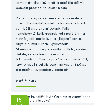
je mezi tím skutečný rozdíl a proč čím dál víc
bankéřů přechází na „flexi“ model?
Představte si, že sedíme u kafe. Vy máte v
ruce tu korporátní propisku s logem a v hlavě
vám běží čísla z ranní porady. Kolik
kontokorentů, kolik kreditek, kolik pojištění… a
hlavně, jestli tenhle kvartál „klapne“ bonus,
abyste si mohli trochu vydechnout.
Možná vás už někdy napadlo, jestli to, co dnes
děláte, dává dlouhodobě smysl.
Jako profík profíkovi -> pojďme si na rovinu říct,
jaký je rozdíl mezi „jistotou“ na výplatní pásce
a skutečnou svobodou v podnikání.
CELÝ ČLÁNEK
15