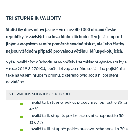
TŘI STUPNĚ INVALIDITY
Statistiky dnes mluví jasně – více než 400 000 občanů České
republiky je závislých na invalidním důchodu. Ten je sice oproti
jiným evropským zemím poměrně snadné získat, ale jeho částky
nejsou v žádném případě pro valnou většinu lidí uspokojujících.
Výše invalidního důchodu se vypočítává ze základní výměry (ta byla
v roce 2019 3 270 Kč), počtu let zaplaceného sociálního pojištění a
také na vašem hrubém příjmu, z kterého bylo sociální pojištění
odváděno.
STUPNĚ INVALIDNÍHO DŮCHODU
Invalidita I. stupně: pokles pracovní schopnosti o 35 až
49 %
Invalidita II. stupně: pokles pracovní schopnosti o 50
až 69 %
Invalidita III. stupně: pokles pracovní schopnosti o 70 a