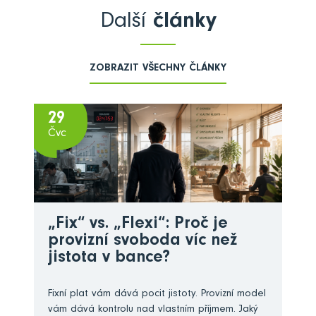
Další
články
ZOBRAZIT VŠECHNY ČLÁNKY
29
Čvc
„Fix“ vs. „Flexi“: Proč je
provizní svoboda víc než
jistota v bance?
Fixní plat vám dává pocit jistoty. Provizní model
vám dává kontrolu nad vlastním příjmem. Jaký