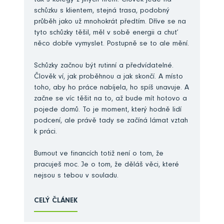
tak s kolegy z jiných firem. Člověk jede na
schůzku s klientem, stejná trasa, podobný
průběh jako už mnohokrát předtím. Dříve se na
tyto schůzky těšil, měl v sobě energii a chuť
něco dobře vymyslet. Postupně se to ale mění.
Schůzky začnou být rutinní a předvídatelné.
Člověk ví, jak proběhnou a jak skončí. A místo
toho, aby ho práce nabíjela, ho spíš unavuje. A
začne se víc těšit na to, až bude mít hotovo a
pojede domů. To je moment, který hodně lidí
podcení, ale právě tady se začíná lámat vztah
k práci.
Burnout ve financích totiž není o tom, že
pracuješ moc. Je o tom, že děláš věci, které
nejsou s tebou v souladu.
CELÝ ČLÁNEK