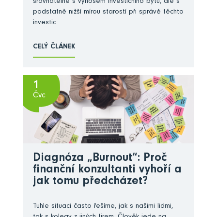
srovnatelné s výnosem investičního bytu, ale s
podstatně nižší mírou starostí při správě těchto
investic.
CELÝ ČLÁNEK
1
Čvc
Diagnóza „Burnout“: Proč
finanční konzultanti vyhoří a
jak tomu předcházet?
Tuhle situaci často řešíme, jak s našimi lidmi,