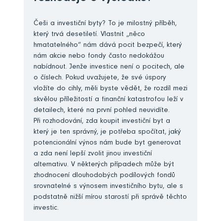
Češi a investiční byty? To je milostný příběh,
který trvá desetiletí. Vlastnit „něco
hmatatelného“ nám dává pocit bezpečí, který
nám akcie nebo fondy často nedokážou
nabídnout. Jenže investice není o pocitech, ale
o číslech. Pokud uvažujete, že své úspory
vložíte do cihly, měli byste vědět, že rozdíl mezi
skvělou příležitostí a finanční katastrofou leží v
detailech, které na první pohled neuvidíte.
Při rozhodování, zda koupit investiční byt a
který je ten správný, je potřeba spočítat, jaký
potencionální výnos nám bude byt generovat
a zda není lepší zvolit jinou investiční
alternativu. V některých případech může být
zhodnocení dlouhodobých podílových fondů
srovnatelné s výnosem investičního bytu, ale s
podstatně nižší mírou starostí při správě těchto
investic.