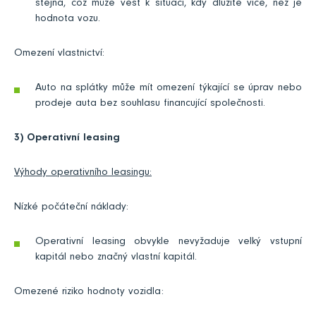
stejná, což může vést k situaci, kdy dlužíte více, než je
hodnota vozu.
Omezení vlastnictví:
Auto na splátky může mít omezení týkající se úprav nebo
prodeje auta bez souhlasu financující společnosti.
3) Operativní leasing
Výhody operativního leasingu:
Nízké počáteční náklady:
Operativní leasing obvykle nevyžaduje velký vstupní
kapitál nebo značný vlastní kapitál.
Omezené riziko hodnoty vozidla: