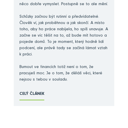
něco dobře vymyslet. Postupně se to ale mění.
Schůzky začnou být rutinní a předvídatelné.
Člověk ví, jak proběhnou a jak skončí. A místo
toho, aby ho práce nabíjela, ho spíš unavuje. A
začne se víc těšit na to, až bude mít hotovo a
pojede domů. To je moment, který hodně lidí
podcení, ale právě tady se začíná lámat vztah
k práci.
Burnout ve financích totiž není o tom, že
pracuješ moc. Je o tom, že děláš věci, které
nejsou s tebou v souladu.
CELÝ ČLÁNEK