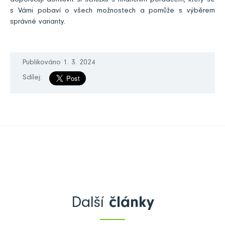
doporučuji domluvit si schůzku s finančním poradcem, který se
s Vámi pobaví o všech možnostech a pomůže s výběrem
správné varianty.
Publikováno 1. 3. 2024
Sdílej:
Další
články