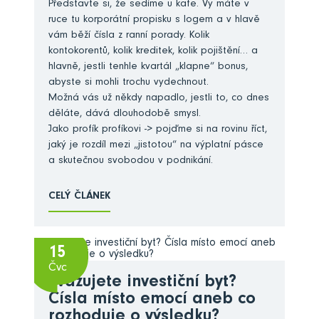
Představte si, že sedíme u kafe. Vy máte v
ruce tu korporátní propisku s logem a v hlavě
vám běží čísla z ranní porady. Kolik
kontokorentů, kolik kreditek, kolik pojištění… a
hlavně, jestli tenhle kvartál „klapne“ bonus,
abyste si mohli trochu vydechnout.
Možná vás už někdy napadlo, jestli to, co dnes
děláte, dává dlouhodobě smysl.
Jako profík profíkovi -> pojďme si na rovinu říct,
jaký je rozdíl mezi „jistotou“ na výplatní pásce
a skutečnou svobodou v podnikání.
CELÝ ČLÁNEK
15
Čvc
Zvažujete investiční byt?
Čísla místo emocí aneb co
rozhoduje o výsledku?