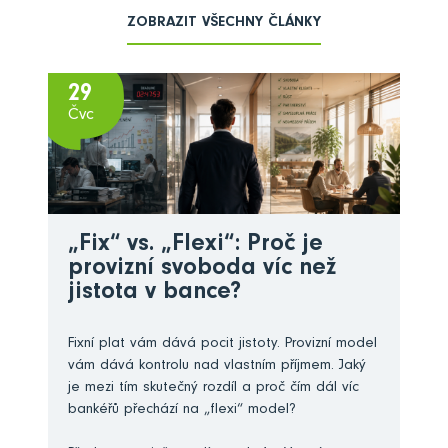
ZOBRAZIT VŠECHNY ČLÁNKY
29
Čvc
„Fix“ vs. „Flexi“: Proč je
provizní svoboda víc než
jistota v bance?
Fixní plat vám dává pocit jistoty. Provizní model
vám dává kontrolu nad vlastním příjmem. Jaký
je mezi tím skutečný rozdíl a proč čím dál víc
bankéřů přechází na „flexi“ model?