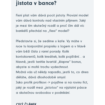
jistota v bance?
Fixní plat vám dává pocit jistoty. Provizní model
vám dává kontrolu nad vlastním příjmem. Jaký
je mezi tím skutečný rozdíl a proč čím dál víc
bankéřů přechází na „flexi“ model?
Představte si, že sedíme u kafe. Vy máte v
ruce tu korporátní propisku s logem a v hlavě
vám běží čísla z ranní porady. Kolik
kontokorentů, kolik kreditek, kolik pojištění… a
hlavně, jestli tenhle kvartál „klapne“ bonus,
abyste si mohli trochu vydechnout.
Možná vás už někdy napadlo, jestli to, co dnes
děláte, dává dlouhodobě smysl.
Jako profík profíkovi -> pojďme si na rovinu říct,
jaký je rozdíl mezi „jistotou“ na výplatní pásce
a skutečnou svobodou v podnikání.
CELÝ ČLÁNEK