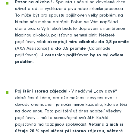
Pozor na alkohol!
- Spousta z nás si na dovolené chce
užívat a dát si vychlazené pivo nebo sklenku prosecca.
To může být pro spoustu pojišťoven velký problém, na
kterém nás mohou potrápit. Pokud se Vám například
stane úraz a Vy k lékaři budete dopraveni s naměřenou
hladinou alkoholu, pojišťovna nemusí plnit. Některé
pojišťovny však
akceptují míru alkoholu do 0,8 promile
(AXA Assistance)
a do 0,5 promile
(Colonnade
pojišťovna).
U ostatních pojišťoven by to byl ovšem
problém.
Pojištění storna zájezdu!
- V nedávné
„covidové“
době časté téma, protože možnost nevycestovat z
důvodu onemocnění je noční můrou každého, kdo se těší
na dovolenou. Toto pojištění už dnes nabízejí všechny
pojišťovny – má to samozřejmě svá ALE. Každá
pojišťovna má totiž jinou spoluúčast.
Většina z nich si
účtuje 20 % spoluúčast při storno zájezdu, některé