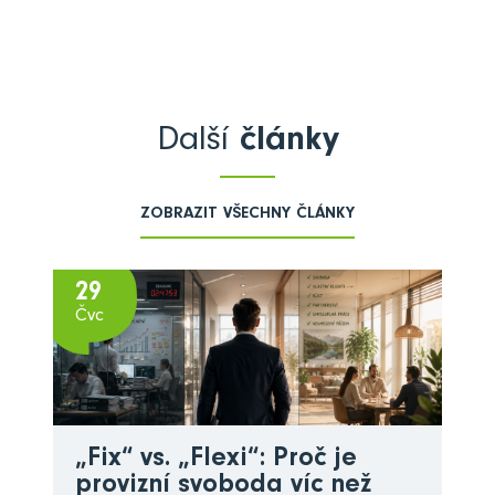
Další
články
ZOBRAZIT VŠECHNY ČLÁNKY
29
Čvc
„Fix“ vs. „Flexi“: Proč je
provizní svoboda víc než