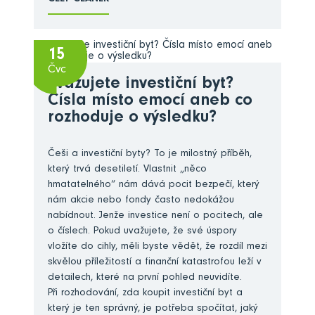
15
Čvc
Zvažujete investiční byt?
Čísla místo emocí aneb co
rozhoduje o výsledku?
Češi a investiční byty? To je milostný příběh,
který trvá desetiletí. Vlastnit „něco
hmatatelného“ nám dává pocit bezpečí, který
nám akcie nebo fondy často nedokážou
nabídnout. Jenže investice není o pocitech, ale
o číslech. Pokud uvažujete, že své úspory
vložíte do cihly, měli byste vědět, že rozdíl mezi
skvělou příležitostí a finanční katastrofou leží v
detailech, které na první pohled neuvidíte.
Při rozhodování, zda koupit investiční byt a
který je ten správný, je potřeba spočítat, jaký