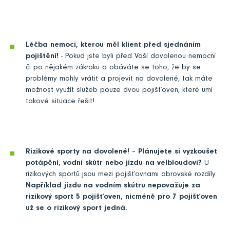
Léčba nemoci, kterou měl klient před sjednáním
pojištění!
- Pokud jste byli před Vaší dovolenou nemocní
či po nějakém zákroku a obáváte se toho, že by se
problémy mohly vrátit a projevit na dovolené, tak máte
možnost využít služeb pouze dvou pojišťoven, které umí
takové situace řešit!
Rizikové sporty na dovolené!
–
Plánujete si vyzkoušet
potápění, vodní skútr nebo jízdu na velbloudovi?
U
rizikových sportů jsou mezi pojišťovnami obrovské rozdíly.
Například jízdu na vodním skútru nepovažuje za
rizikový sport 5 pojišťoven, nicméně pro 7 pojišťoven
už se o rizikový sport jedná.