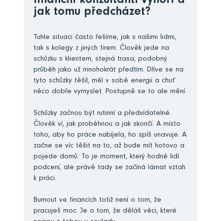
finanční konzultanti vyhoří a
jak tomu předcházet?
Tuhle situaci často řešíme, jak s našimi lidmi,
tak s kolegy z jiných firem. Člověk jede na
schůzku s klientem, stejná trasa, podobný
průběh jako už mnohokrát předtím. Dříve se na
tyto schůzky těšil, měl v sobě energii a chuť
něco dobře vymyslet. Postupně se to ale mění.
Schůzky začnou být rutinní a předvídatelné.
Člověk ví, jak proběhnou a jak skončí. A místo
toho, aby ho práce nabíjela, ho spíš unavuje. A
začne se víc těšit na to, až bude mít hotovo a
pojede domů. To je moment, který hodně lidí
podcení, ale právě tady se začíná lámat vztah
k práci.
Burnout ve financích totiž není o tom, že
pracuješ moc. Je o tom, že děláš věci, které