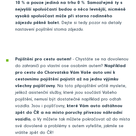
10 % a pouze jediná na trhu 0 %
.
Samozřejmě ty s
nejvyšší spoluúčastí budou o něco levnější, nicméně
vysoká spoluúčast může při storno rodinného
zájezdu pěkně bolet.
Dejte si tedy pozor na detaily
nastavení pojištění storna zájezdu.
Pojištění pro cestu autem!
- Chystáte se na dovolenou
do zahraničí po vlastní ose osobním autem?
Například
pro cestu do Chorvatska Vám Vaše auto umí k
cestovnímu pojištění pojistit až na jednu výjimku
všechny pojišťovny.
Na toto připojištění určitě myslete,
jelikož asistenční služby, které jsou součástí Vašeho
pojištění, nemusí být dostatečné například pro odtah
vozidla. Jsou i pojišťovny,
které Vám auto odtáhnou
zpět do ČR a na místo poruchy přivezou náhradní
vozidlo
, a Vy můžete tak můžete pokračovat až do místa
své dovolené a problémy s autem vyřešíte, jakmile se
vrátíte zpět do ČR!